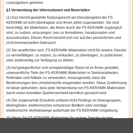
Lizenzgebern gehören.
§3 Verwendung der Informationen und Materialien
(1) Das hiermit gewährte Nutzungsrecht am Dienstangebot der FS-
KERAMIK ist nicht übertragbar und Ihnen allein zugestanden. Sie sind
berechtigt, die Materialien, die Ihnen durch die FS-KERAMIK zugänglich
sind, zu nutzen, anzuzeigen, neu zu formatieren, herabzuladen und
auszudrucken. Dieses Recht bezieht sich nur auf den persönlichen und
nicht-kommerziellen Gebrauch.
(2) Sie verpflichten sich, FS-KERAMIK-Materialien nicht für andere Zwecke
zu vervielfältigen, zu nutzen, zu verkaufen, zu übertragen, zu publizieren
oder anderweitig zur Verfügung zu stellen.
(3) Auf gelegentlicher und unregelmäßiger Basis ist es Ihnen gestattet,
unwesentliche Teile der FS-KERAMIK-Materialien in Seminararbeiten,
Referaten und Artikeln zu verwenden, vorausgesetzt, dass die
Bestimmungen des Urheberrechts eingehalten werden. Diese Zustimmung
ist daran gebunden, dass jede Verwendung von FS-KERAMIK-Materialien
durch einen korrekten Quellenvermerk kenntlich gemacht wird.
(4) Die vorgenannte Erlaubnis umfasst nicht Postings an Newsgruppen,
Mailinglisten, elektronischen schwarzen Brettern oder sonstige
elektronische Vertriebswege außerhalb der FS-KERAMIK-Umgebung.
(5) Wenn Sie FS-KERAMIK-Materialien für andere Zwecke als hier
aufgeführt verwenden wollen, wenden Sie sich bitte an die FS-KERAMIK.
§4 Über diese Vereinbarung